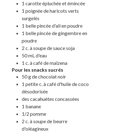
1
carotte épluchée et émincée
1
poignée
de haricots verts
surgelés
1
belle pincée
d'ail en poudre
1
belle pincée
de gingembre en
poudre
2
c. à soupe
de sauce soja
50
mL
d'eau
1
c. à café
de maïzena
Pour les snacks sucrés
50
g
de chocolat noir
1
petite c. à café
d'huile de coco
désodorisée
des
cacahuètes concassées
1
banane
1/2
pomme
2
c. à soupe
de beurre
d'oléagineux