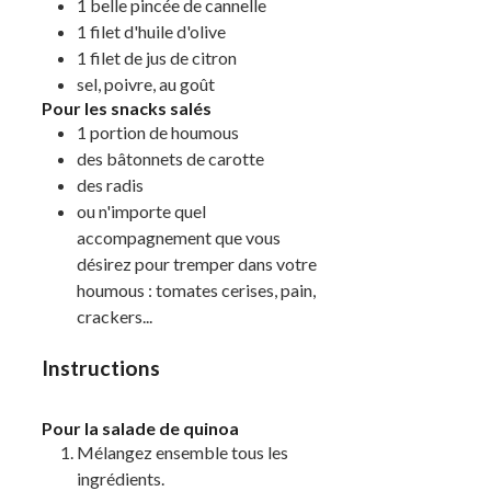
1
belle pincée
de cannelle
1
filet
d'huile d'olive
1
filet
de jus de citron
sel, poivre, au goût
Pour les snacks salés
1
portion
de houmous
des
bâtonnets
de carotte
des
radis
ou n'importe quel
accompagnement que vous
désirez pour tremper dans votre
houmous : tomates cerises, pain,
crackers...
Instructions
Pour la salade de quinoa
Mélangez ensemble tous les
ingrédients.