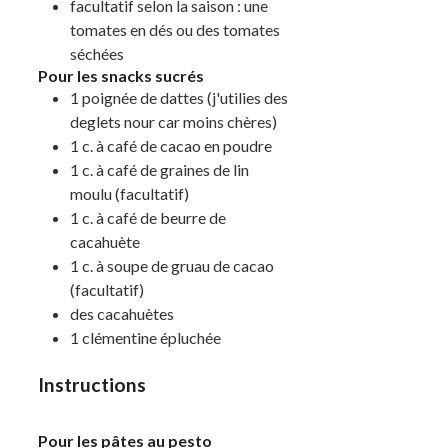
facultatif selon la saison :
une
tomates en dés ou des tomates
séchées
Pour les snacks sucrés
1
poignée
de dattes
(j'utilies des
deglets nour car moins chères)
1
c. à café
de cacao en poudre
1
c. à café
de graines de lin
moulu
(facultatif)
1
c. à café
de beurre de
cacahuète
1
c. à soupe
de gruau de cacao
(facultatif)
des
cacahuètes
1
clémentine épluchée
Instructions
Pour les pâtes au pesto