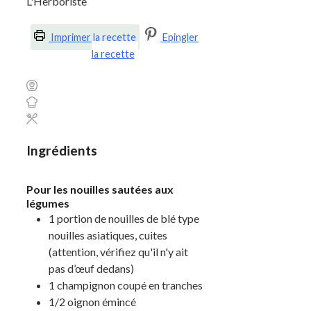
L'Herboriste
Imprimer la recette
Epingler
la recette
Ingrédients
Pour les nouilles sautées aux
légumes
1
portion
de nouilles de blé type
nouilles asiatiques, cuites
(attention, vérifiez qu'il n'y ait
pas d’œuf dedans)
1
champignon coupé en tranches
1/2
oignon émincé