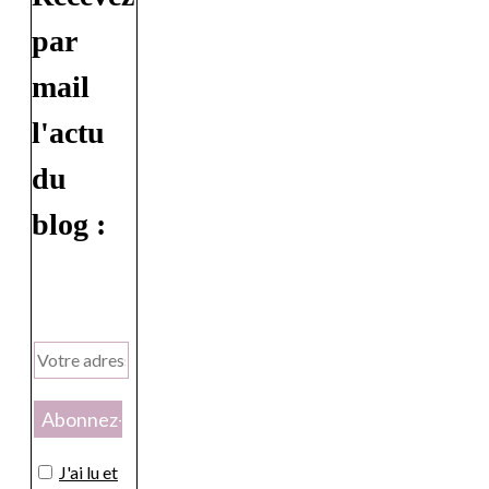
par
mail
l'actu
du
blog :
J'ai lu et