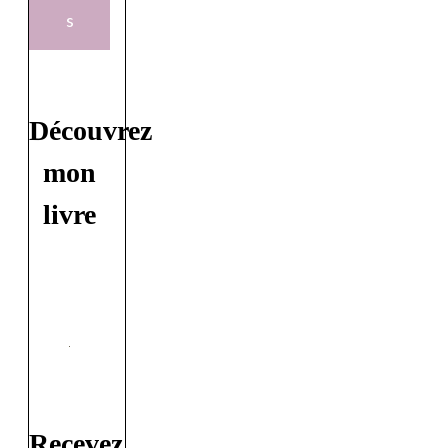
s
Découvrez
mon
livre
Recevez