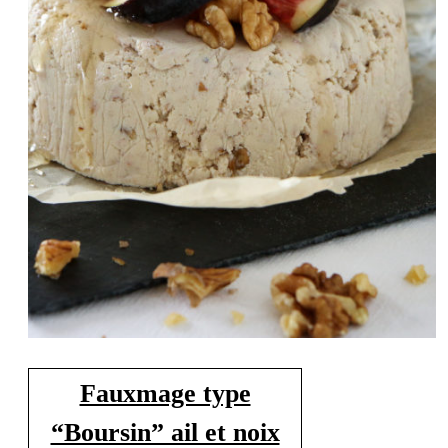
Fauxmage type
“Boursin” ail et noix