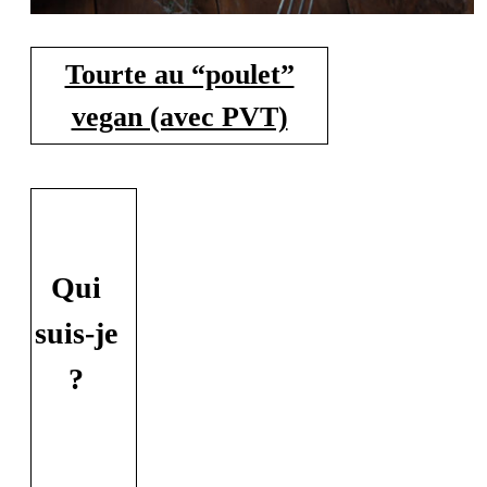
Tourte au “poulet”
vegan (avec PVT)
Qui
suis-je
?