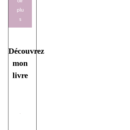
oir
plu
s
Découvrez
mon
livre