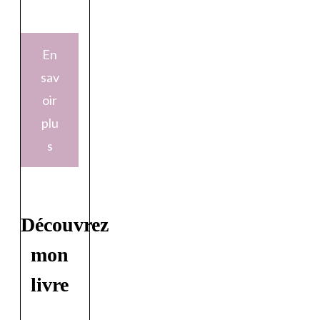
En
sav
oir
plu
s
Découvrez
mon
livre