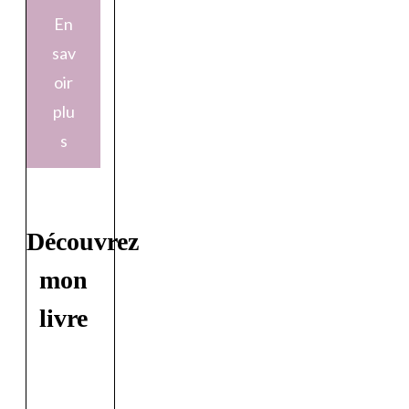
En
sav
oir
plu
s
Découvrez
mon
livre