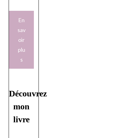
En
sav
oir
plu
s
Découvrez
mon
livre