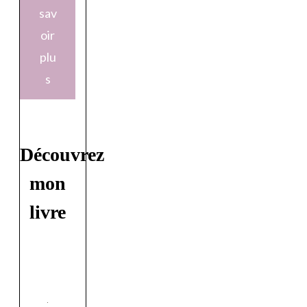
sav
oir
plu
s
Découvrez
mon
livre