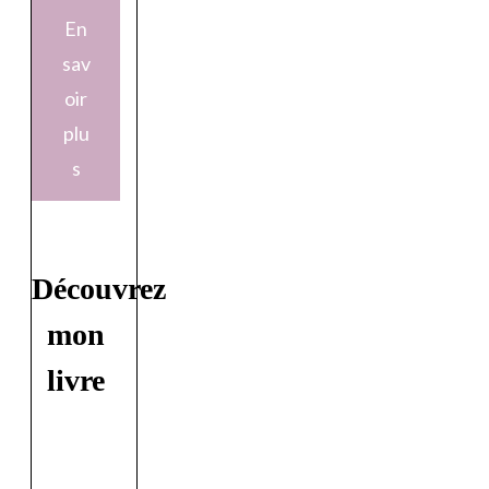
En
sav
oir
plu
s
Découvrez
mon
livre