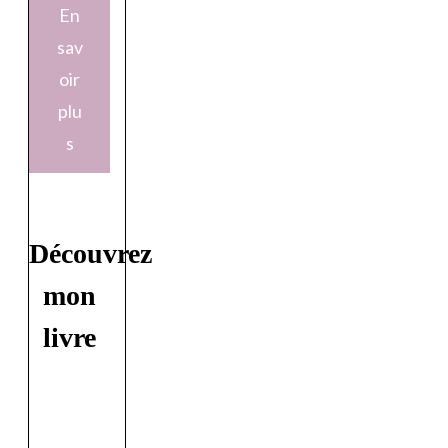
En
sav
oir
plu
s
Découvrez
mon
livre